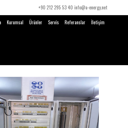
+90 212 295 53 40
info@a-energy.net
a
Kurumsal
Ürünler
Servis
Referanslar
İletişim