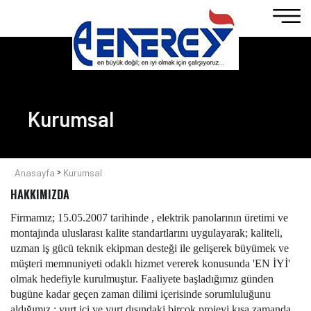
Kurumsal
>
Anasayfa
Kurumsal
HAKKIMIZDA
Firmamız; 15.05.2007 tarihinde , elektrik panolarının üretimi ve 
montajında uluslarası kalite standartlarını uygulayarak; kaliteli, 
uzman iş gücü teknik ekipman desteği ile gelişerek büyümek ve 
müşteri memnuniyeti odaklı hizmet vererek konusunda 'EN İYİ' 
olmak hedefiyle kurulmuştur. Faaliyete başladığımız günden 
bugüne kadar geçen zaman dilimi içerisinde sorumluluğunu 
aldığımız ; yurt içi ve yurt dışındaki birçok projeyi kısa zamanda 