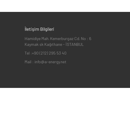
İletişim Bilgileri
Hamidiye Mah. Kemerburgaz Cd. No : 6
Kaymak sk Kağıthane - İSTANBUL
Tel :+90 (212) 295 53 40
Mail : info@a-energy.net